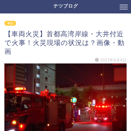
テツブログ
事故
【車両火災】首都高湾岸線・大井付近
で火事！火災現場の状況は？画像・動
画
2023年6月4日