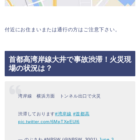
付近にお住まいまたは通行の方はご注意下さい。
首都高湾岸線大井で事故渋滞！火災現
場の状況は？
湾岸線 横浜方面 トンネル出口で火災
渋滞しております
#湾岸線
#首都高
pic.twitter.com/6MpTXeEUl6
— のぶさわ #NBSW (@NBSW_3001)
June 3,