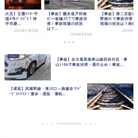
車両火災】五霞ｲﾝﾀｰ手
【事故】圏央道戸田南
【事故】第二京阪道路
国道4号ﾊﾞｲﾊﾟｽ！埼
IC〜板橋JCTで事故渋
野南ICで事故渋滞！
幸手市菱...
滞！事故現場の状況
現場の状況は？画像..
は？...
2023年11月10日
2026年1
2026年3月3日
【事故】名古屋高速東山線四谷付近・東
山ﾄﾝﾈﾙで事故渋滞・通行止め！事故...
【遅延】武蔵野線・東川口～南越谷でﾊﾞ
ｰﾄﾞｽﾄﾗｲｸ！運休・遅延・運転...