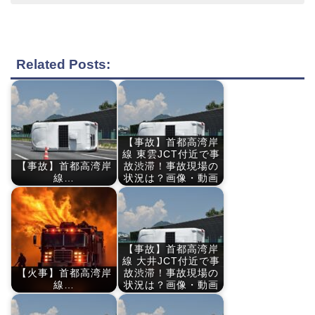
Related Posts:
【事故】首都高湾岸
線 東雲JCT付近で事
【事故】首都高湾岸
故渋滞！事故現場の
線…
状況は？画像・動画
【事故】首都高湾岸
線 大井JCT付近で事
【火事】首都高湾岸
故渋滞！事故現場の
線…
状況は？画像・動画