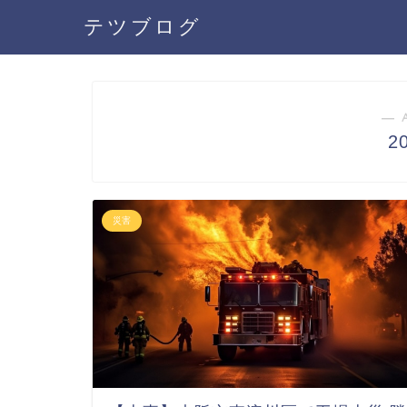
テツブログ
― 
2
災害