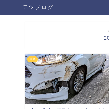
テツブログ
― 
2
事故