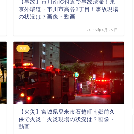
【事故】市川南IC付近で事故渋滞！東
京外環道・市川市高谷2丁目！事故現場
の状況は？画像・動画
日
2023年4月29日
災害
【火災】宮城県登米市石越町南郷前久
保で火災！火災現場の状況は？画像・
動画