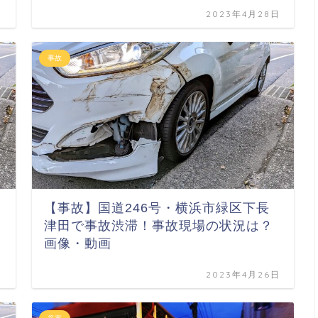
日
2023年4月28日
事故
【事故】国道246号・横浜市緑区下長
津田で事故渋滞！事故現場の状況は？
画像・動画
日
2023年4月26日