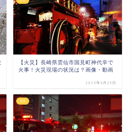
災害
故
【火災】長崎県雲仙市国見町神代辛で
火事！火災現場の状況は？画像・動画
日
2023年4月25日
災害