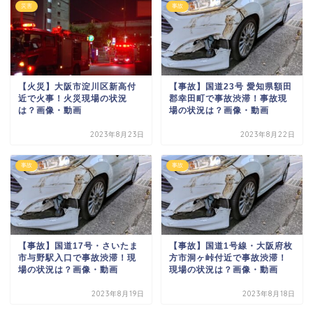
災害
事故
【火災】大阪市淀川区新高付
【事故】国道23号 愛知県額田
近で火事！火災現場の状況
郡幸田町で事故渋滞！事故現
は？画像・動画
場の状況は？画像・動画
2023年8月23日
2023年8月22日
事故
事故
【事故】国道17号・さいたま
【事故】国道1号線・大阪府枚
市与野駅入口で事故渋滞！現
方市洞ヶ峠付近で事故渋滞！
場の状況は？画像・動画
現場の状況は？画像・動画
2023年8月19日
2023年8月18日