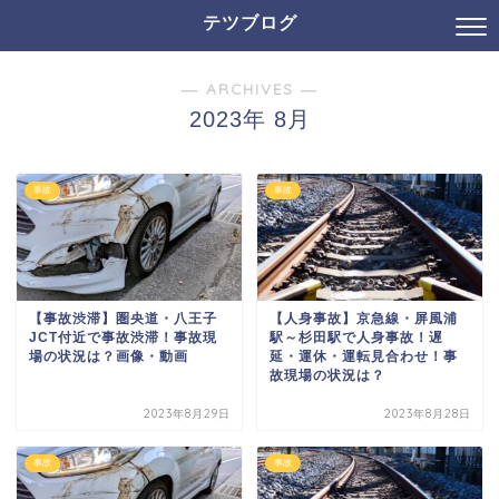
テツブログ
― ARCHIVES ―
2023年 8月
事故
事故
【事故渋滞】圏央道・八王子
【人身事故】京急線・屏風浦
JCT付近で事故渋滞！事故現
駅～杉田駅で人身事故！遅
場の状況は？画像・動画
延・運休・運転見合わせ！事
故現場の状況は？
2023年8月29日
2023年8月28日
事故
事故