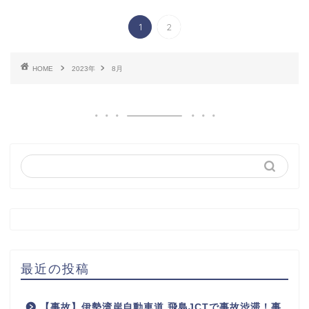
1
2
HOME
2023年
8月
最近の投稿
【事故】伊勢湾岸自動車道 飛島JCTで事故渋滞！事