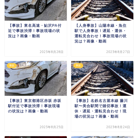
【事故】東名高速・鮎沢PA付
【人身事故】山陽本線・魚住
近で事故渋滞！事故現場の状
駅で人身事故！遅延・運休・
況は？画像・動画
運転見合わせ！事故現場の状
況は？画像・動画
2023年8月28日
2023年8月27日
事故
事故
【事故】東京都港区赤坂 赤坂
【事故】名鉄名古屋本線 藤川
駅付近で事故渋滞！事故現場
駅〜美合駅間で踏切事故！運
の状況は？画像・動画
休・遅延・運転見合わせ！現
場の状況は？画像・動画
2023年8月25日
2023年8月24日