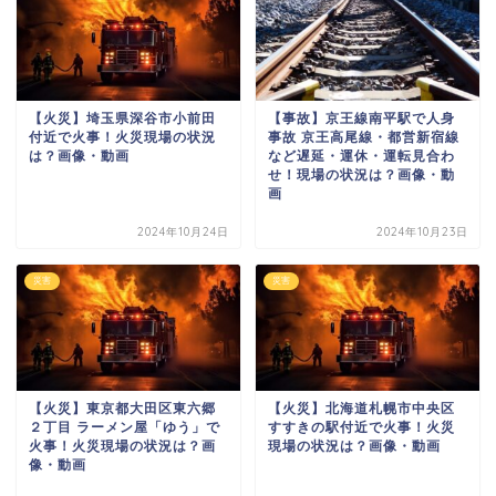
【火災】埼玉県深谷市小前田
【事故】京王線南平駅で人身
付近で火事！火災現場の状況
事故 京王高尾線・都営新宿線
は？画像・動画
など遅延・運休・運転見合わ
せ！現場の状況は？画像・動
画
2024年10月24日
2024年10月23日
災害
災害
【火災】東京都大田区東六郷
【火災】北海道札幌市中央区
２丁目 ラーメン屋「ゆう」で
すすきの駅付近で火事！火災
火事！火災現場の状況は？画
現場の状況は？画像・動画
像・動画