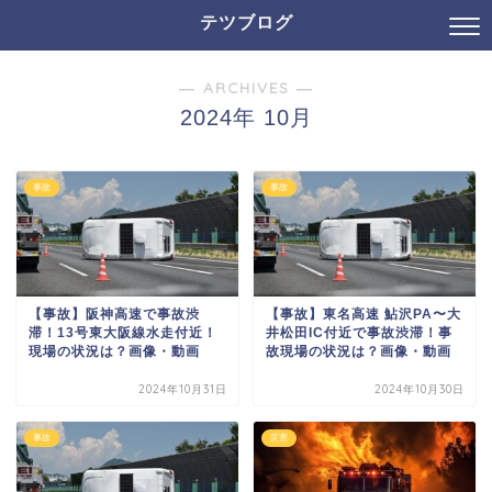
テツブログ
― ARCHIVES ―
2024年 10月
事故
事故
【事故】阪神高速で事故渋
【事故】東名高速 鮎沢PA〜大
滞！13号東大阪線水走付近！
井松田IC付近で事故渋滞！事
現場の状況は？画像・動画
故現場の状況は？画像・動画
2024年10月31日
2024年10月30日
事故
災害