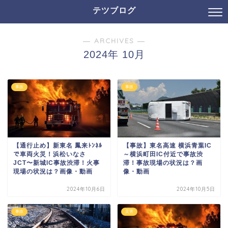
テツブログ
― ARCHIVES ―
2024年 10月
事故
事故
【通行止め】新東名 鳳来ﾄﾝﾈﾙ
【事故】東名高速 横浜青葉IC
で車両火災！浜松いなさ
～横浜町田IC付近で事故渋
JCT〜新城IC事故渋滞！火事
滞！事故現場の状況は？画
現場の状況は？画像・動画
像・動画
2024年10月6日
2024年10月5日
事故
災害