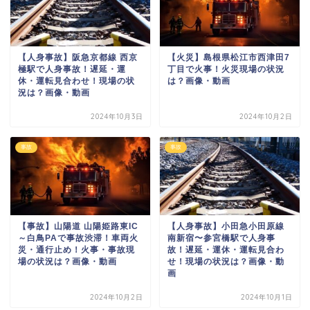
【人身事故】阪急京都線 西京
【火災】島根県松江市西津田7
極駅で人身事故！遅延・運
丁目で火事！火災現場の状況
休・運転見合わせ！現場の状
は？画像・動画
況は？画像・動画
2024年10月3日
2024年10月2日
事故
事故
【事故】山陽道 山陽姫路東IC
【人身事故】小田急小田原線
～白鳥PAで事故渋滞！車両火
南新宿〜参宮橋駅で人身事
災・通行止め！火事・事故現
故！遅延・運休・運転見合わ
場の状況は？画像・動画
せ！現場の状況は？画像・動
画
2024年10月2日
2024年10月1日