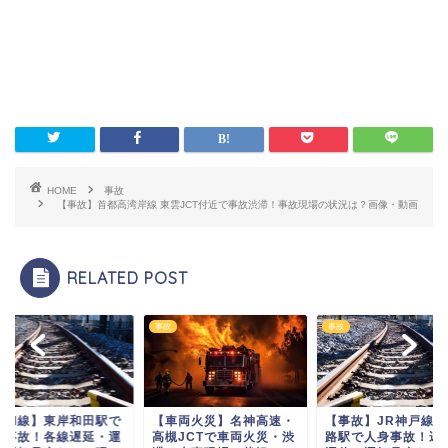
HOME
事故
【事故】首都高湾岸線 東雲JCT付近で事故渋滞！事故現場の状況は？画像・動画
RELATED POST
事故
事故
阪和線】東岸和田駅で
【車両火災】名神高速・
【事故】JR神戸線 
身事故！各線遅延・運
高槻JCTで車両火災・渋
路駅で人身事故！遅