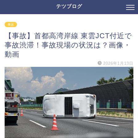
テツブログ
事故
【事故】首都高湾岸線 東雲JCT付近で
事故渋滞！事故現場の状況は？画像・
動画
2026年1月13日