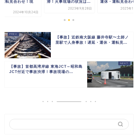
・運転見合わせ！現
滞！火事現場の状況は...
運休・運転見合わせ！.
.
2023年9月28日
2025年11
2024年10月24日
【事故】近鉄南大阪線 藤井寺駅〜土師ノ
里駅で人身事故！遅延・運休・運転見...
【事故】首都高湾岸線 東海JCT～昭和島
JCT付近で事故渋滞！事故現場の...