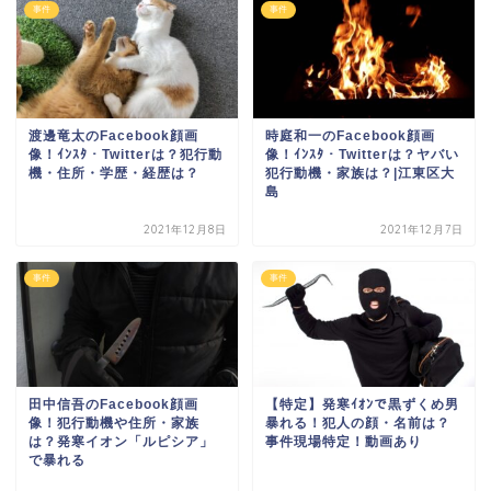
事件
事件
渡邊竜太のFacebook顔画
時庭和一のFacebook顔画
像！ｲﾝｽﾀ・Twitterは？犯行動
像！ｲﾝｽﾀ・Twitterは？ヤバい
機・住所・学歴・経歴は？
犯行動機・家族は？|江東区大
島
2021年12月8日
2021年12月7日
事件
事件
田中信吾のFacebook顔画
【特定】発寒ｲｵﾝで黒ずくめ男
像！犯行動機や住所・家族
暴れる！犯人の顔・名前は？
は？発寒イオン「ルピシア」
事件現場特定！動画あり
で暴れる