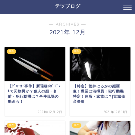
テツブログ
― ARCHIVES ―
2021年 12月
事件
事件
【ｼﾞｮｰｶｰ事件】新瑞橋ﾒｶﾞﾄﾞﾝ
【特定】菅井はるかの顔画
ｷで刃物男か？犯人の顔・名
像！職業は清掃員！犯行動機
前・犯行動機は？事件現場の
特定！住所・家族は？|宮城仙
動画も！
台長町
2021年12月12日
2021年12月11日
事件
事件