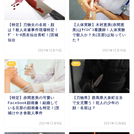
【特定】刃物女の名前・顔
【人体実験】木村恵美(赤間恵
は？殺人未遂事件現場特定！
美)はｻｲｺﾊﾟｽ看護師！人体実験
ｻﾞ・ﾓｰﾙ西友仙台長町！|宮城
で殺人か？夫(旦那)は知ってい
仙台
た？
2021年12月11日
2021年12月10日
事件
事件
【特定】赤間恵美の可愛い
【刃物男】群馬県大泉町古氷
Facebook顔画像！結婚して
で女児襲う！犯人の少年の
いる旦那の顔画像も特定！|茨
顔・名前は？
城けやき舎殺人事件
2021年12月9日
2021年12月8日