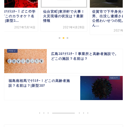
ｺﾛﾅｸﾗｽﾀｰ！どこの学
仙台宮町|東洋軒で火事！
佐賀市で下半身光ら
？どこのカラオケ？名
火災現場の状況は？最新
男、出没し逮捕され
？|新型ｺ...
情報
公然わいせつの犯人
ん...
2021年5月14日
2021年4月28日
2021年4
広島ｺﾛﾅｸﾗｽﾀｰ！事業所と高齢者施設で。
どこの施設？名前は？
福島南相馬でｸﾗｽﾀｰ！どこの高齢者施
設？名前は？|新型ｺﾛﾅ