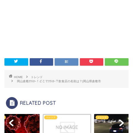
HOME
トレンド
岡山倉敷ｸﾗｽﾀｰ！どこでｸﾗｽﾀｰ？飲食店の名前は？|岡山県倉敷市
RELATED POST
ンド
トレンド
トレンド