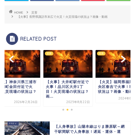
HOME
災害
【火事】長野県諏訪市末広で火災！火災現場の状況は？画像・動画
RELATED POST
災害
災害
火災】神奈川県三浦市
【火事】大井町駅付近で
【火災】福岡県福岡
下浦町金田付近で火
火事！品川区大井1丁
央区春吉で火事！現
！火災現場の状況は？
目！火災現場の状況は？
状況は？画像・動画
.
画...
2024年8月
2026年2月26日
2025年8月22日
【人身事故】山陽本線はりま勝原駅～網
干駅間駅で人身事故！遅延・運休・運