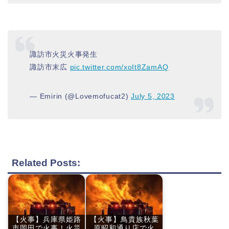
諏訪市火災火事発生
諏訪市末広
pic.twitter.com/xoIt8ZamAQ
— Emirin (@Lovemofucat2)
July 5, 2023
Related Posts:
【火事】兵庫県姫路
【火事】鳥貴族秋葉
市岡田で火事！火災
原昭和通り店で火