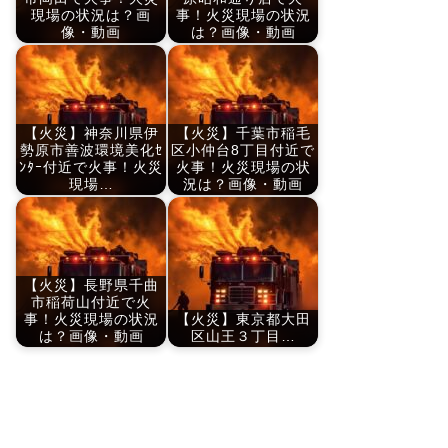
現場の状況は？画
事！火災現場の状況
像・動画
は？画像・動画
【火災】神奈川県伊
【火災】千葉市稲毛
勢原市善波環境美化ｾ
区小仲台8丁目付近で
ﾝﾀｰ付近で火事！火災
火事！火災現場の状
現場…
況は？画像・動画
【火災】長野県千曲
市稲荷山付近で火
事！火災現場の状況
【火災】東京都大田
は？画像・動画
区山王３丁目…