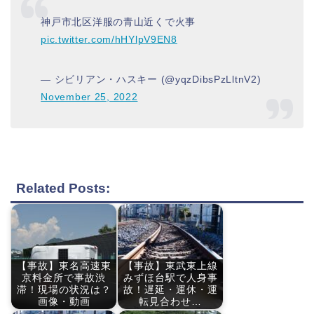
神戸市北区洋服の青山近くで火事
pic.twitter.com/hHYlpV9EN8
— シビリアン・ハスキー (@yqzDibsPzLltnV2)
November 25, 2022
Related Posts:
【事故】東名高速東
【事故】東武東上線
京料金所で事故渋
みずほ台駅で人身事
滞！現場の状況は？
故！遅延・運休・運
画像・動画
転見合わせ…