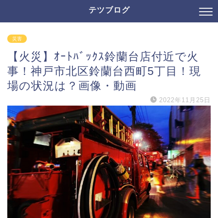
テツブログ
災害
【火災】ｵｰﾄﾊﾞｯｸｽ鈴蘭台店付近で火
事！神戸市北区鈴蘭台西町5丁目！現
場の状況は？画像・動画
2022年11月25日