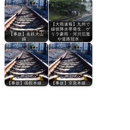
【大雨速報】九州で
線状降水帯発生…ゲ
【事故】名鉄犬山
リラ豪雨・河川氾濫
線…
や道路冠水…
【事故】函館本線…
【事故】京急本線…