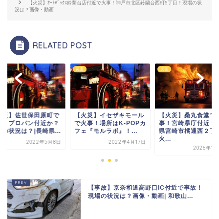
【火災】ｵｰﾄﾊﾞｯｸｽ鈴蘭台店付近で火事！神戸市北区鈴蘭台西町5丁目！現場の状
況は？画像・動画
RELATED POST
災害
災害
火災】佐世保田原町で
【火災】イセザキモール
【火災】桑丸食堂で
事！プロパン付近か？
で火事！場所はK-POPカ
事！宮崎県庁付近！
の状況は？|長崎県...
フェ『モルラボ』！...
県宮崎市橘通西２丁
火...
2022年5月8日
2022年4月17日
2026年1
【事故】京奈和道高野口IC付近で事故！
現場の状況は？画像・動画| 和歌山...