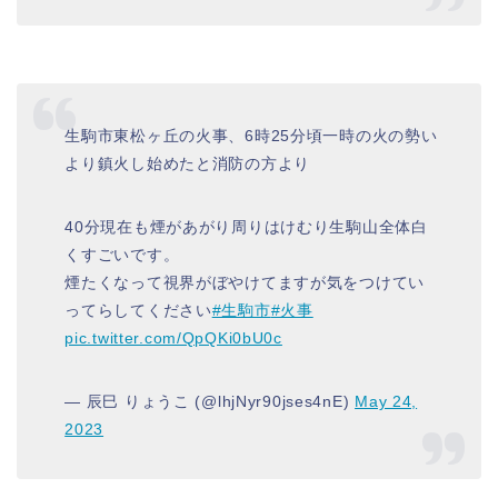
生駒市東松ヶ丘の火事、6時25分頃一時の火の勢い
より鎮火し始めたと消防の方より
40分現在も煙があがり周りはけむり生駒山全体白
くすごいです。
煙たくなって視界がぼやけてますが気をつけてい
ってらしてください
#生駒市
#火事
pic.twitter.com/QpQKi0bU0c
— 辰巳 りょうこ (@lhjNyr90jses4nE)
May 24,
2023