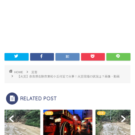
HOME
災害
【火災】奈良県生駒市東松ケ丘付近で火事！火災現場の状況は？画像・動画
RELATED POST
災害
災害