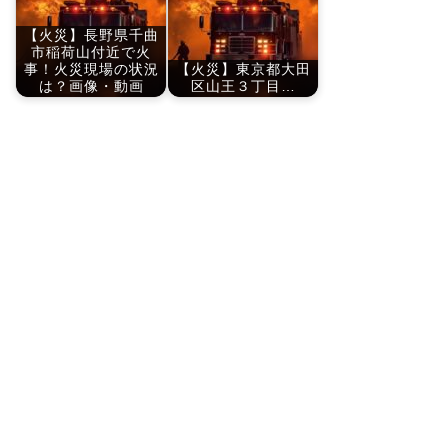
【火災】長野県千曲
市稲荷山付近で火
事！火災現場の状況
【火災】東京都大田
は？画像・動画
区山王３丁目…