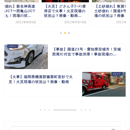
土砂崩れ】新名神高速
【火災】どさん子ﾗｰﾒﾝ唐
【土砂崩れ】敦賀ﾄﾝﾈ
亀山JCT〜西亀山JCT
津店で火事！火災現場の
土砂崩れ！国道8号
故も！現場の状...
状況は？画像・動画...
場の状況は？画像・..
2022年8月6日
2022年9月14日
2022年8
【事故】国道23号・愛知県安城市！安城
西尾IC付近で事故渋滞！事故現場の...
【火事】福岡県糟屋郡篠栗町若杉で火
災！火災現場の状況は？画像・動画