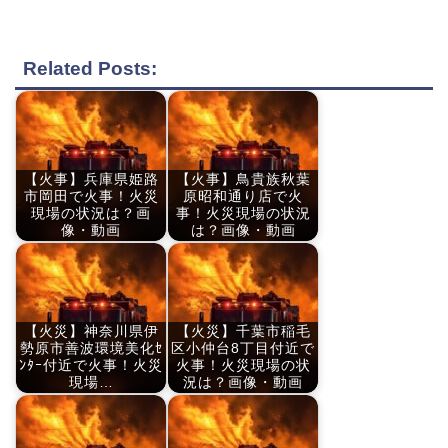
Related Posts:
【火事】兵庫県姫路
【火事】鳥貴族秋葉
市岡田で火事！火災
原昭和通り店で火
現場の状況は？画
事！火災現場の状況
像・動画
は？画像・動画
【火災】神奈川県伊
【火災】千葉市稲毛
勢原市善波環境美化ｾ
区小仲台8丁目付近で
ﾝﾀｰ付近で火事！火災
火事！火災現場の状
現場…
況は？画像・動画