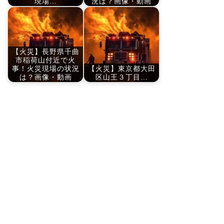
現場…
況は？画像・動画
【火災】長野県千曲
市稲荷山付近で火
事！火災現場の状況
【火災】東京都大田
は？画像・動画
区山王３丁目…