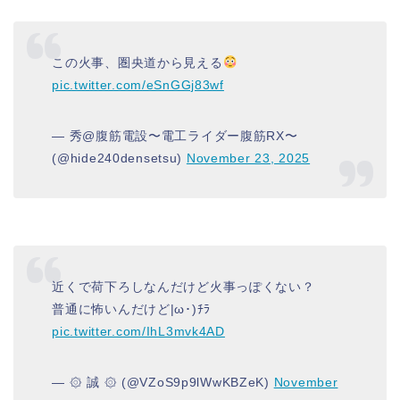
この火事、圏央道から見える
pic.twitter.com/eSnGGj83wf
— 秀@腹筋電設〜電工ライダー腹筋RX〜
(@hide240densetsu)
November 23, 2025
近くで荷下ろしなんだけど火事っぽくない？
普通に怖いんだけど|ω･)ﾁﾗ
pic.twitter.com/IhL3mvk4AD
— ۞ 誠 ۞ (@VZoS9p9lWwKBZeK)
November