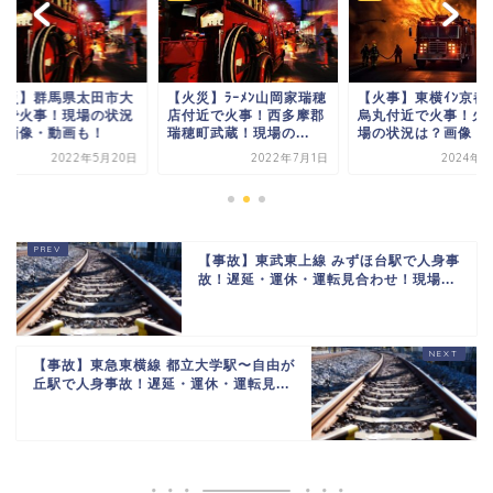
火災】群馬県太田市大
【火災】ﾗｰﾒﾝ山岡家瑞穂
【火事】東横ｲﾝ京都
町で火事！現場の状況
店付近で火事！西多摩郡
烏丸付近で火事！火
？画像・動画も！
瑞穂町武蔵！現場の...
場の状況は？画像・動.
2022年5月20日
2022年7月1日
2024年8
【事故】東武東上線 みずほ台駅で人身事
故！遅延・運休・運転見合わせ！現場...
【事故】東急東横線 都立大学駅〜自由が
丘駅で人身事故！遅延・運休・運転見...