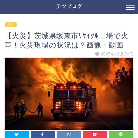
テツブログ
災害
【火災】茨城県坂東市ﾘｻｲｸﾙ工場で火
事！火災現場の状況は？画像・動画
2025年11月24日