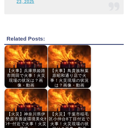
23, 2025
Related Posts:
【火事】兵庫県姫路
【火事】鳥貴族秋葉
市岡田で火事！火災
原昭和通り店で火
現場の状況は？画
事！火災現場の状況
像・動画
は？画像・動画
【火災】神奈川県伊
【火災】千葉市稲毛
勢原市善波環境美化ｾ
区小仲台8丁目付近で
ﾝﾀｰ付近で火事！火災
火事！火災現場の状