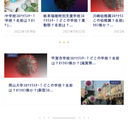
小中学校ｺﾛﾅｸﾗｽﾀｰ！
岐阜瑞穂特別支援学校ｺﾛ
川崎幼稚園ｺﾛﾅｸﾗｽﾀ
この学校？名前は？ｵﾐ
ﾅｸﾗｽﾀｰ！どこの学校？運
この幼稚園？名前は？
か？|...
動部？名前は？...
ｸﾛﾝ株か？...
2022年1月18日
2021年5月22日
2022年2
甲賀市学校ｺﾛﾅｸﾗｽﾀｰ！どこの学校？名前
は？ｵﾐｸﾛﾝ株か？|滋賀県...
岡山大学ｺﾛﾅｸﾗｽﾀｰ！どこの学校？名前
は？ｵﾐｸﾛﾝ株か？|新型ｺﾛ...