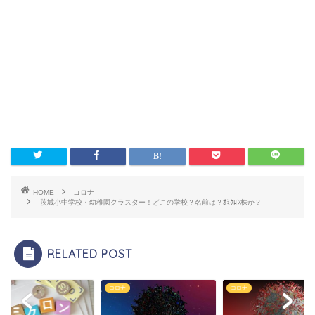
HOME
コロナ
茨城小中学校・幼稚園クラスター！どこの学校？名前は？ｵﾐｸﾛﾝ株か？
RELATED POST
ナ
コロナ
コロナ