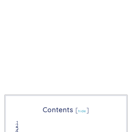
Contents
[
]
hide