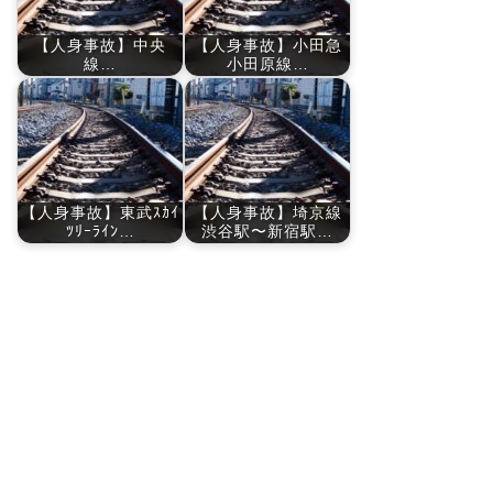
【人身事故】中央
【人身事故】小田急
線…
小田原線…
【人身事故】東武ｽｶｲ
【人身事故】埼京線
ﾂﾘｰﾗｲﾝ…
渋谷駅〜新宿駅…