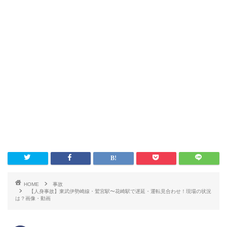
HOME
事故
【人身事故】東武伊勢崎線・鷲宮駅〜花崎駅で遅延・運転見合わせ！現場の状況
は？画像・動画