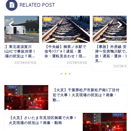
RELATED POST
事故
事故
事故】東北道須賀川
【中央線】御茶ノ水駅で
【事故】外房線 安房
C〜郡山ICで事故渋滞！
信号ﾄﾗﾌﾞﾙ！遅延・運
津〜安房鴨川駅で人
故現場の状況は？画...
休・運転見合わせ！現...
故！遅延・運休・運
見...
2025年8月10日
2025年9月4日
2025年10
【火災】千葉県松戸市新松戸南1丁目付
近で火事！火災現場の状況は？画像・
動...
【火災】さいたま市見沼区御蔵で火事！
火災現場の状況は？画像・動画