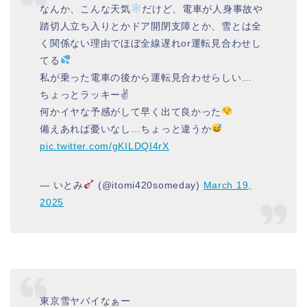
なんか、こんな天気
だけど、電車が人身事故や
踏切人立ち入りとかドア開閉支障とか、雪とは全
く関係ない理由でほぼ全線遅れor運転見合わせし
てる
私が乗った電車の後から運転見合わせらしい…
ちょっとラッキー✌️
何かイヤな予感がして早く出て良かった
備えあれば憂いなし…ちょっと違うか
pic.twitter.com/gKILDQI4rX
— いとみ
(@itomi420someday)
March 19,
2025
東京雪ヤバイなぁー