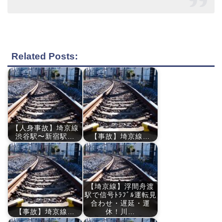
Related Posts:
【人身事故】埼京線
渋谷駅〜新宿駅…
【事故】埼京線…
【埼京線】浮間舟渡
駅で信号ﾄﾗﾌﾞﾙ運転見
合わせ・遅延・運
【事故】埼京線…
休！川…