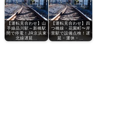
【運転見合わせ】山
【運転見合わせ】四
手線品川駅～新橋駅
つ橋線・花園町〜岸
間で停電！JR京浜東
里駅で設備点検！遅
北線遅延…
延・運休・…