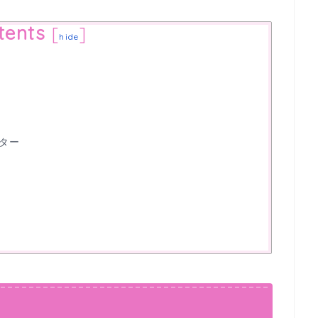
tents
[
]
hide
ター